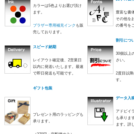
カラーは5色よりお選び頂け
ます。
豊富な書
その他を
ブラザー専用補充インク
も販
の番号を
売しております。
割引につ
スピード納期
30個以
レイアウト確定後、2営業日
さい。
以内に発送いたします。最速
で即日発送も可能です。
2度目以
す。
ギフト包装
データ入
アドビイ
プレゼント用のラッピングも
も承りま
承ります。
ます。詳